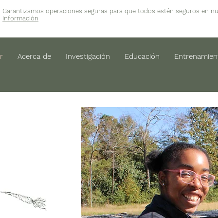
Garantizamos operaciones seguras para que todos estén seguros en n
información
r
Acerca de
Investigación
Educación
Entrenamien
de la
ra