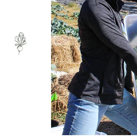
nto
 los
R1 es
ria y
n la
uturo
 la
ión,