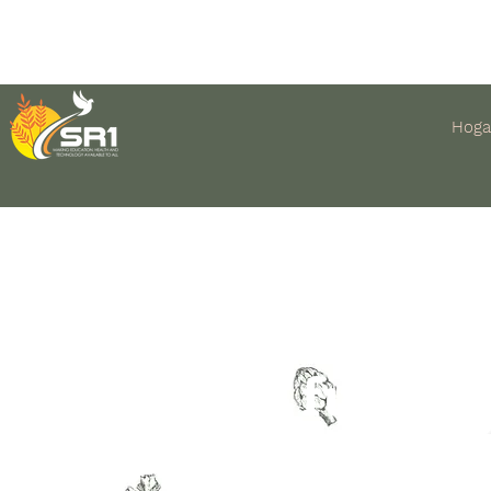
Hoga
El futuro 
agricultu