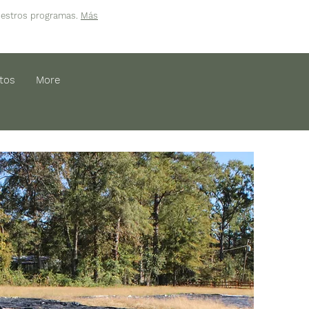
uestros programas.
Más
tos
More