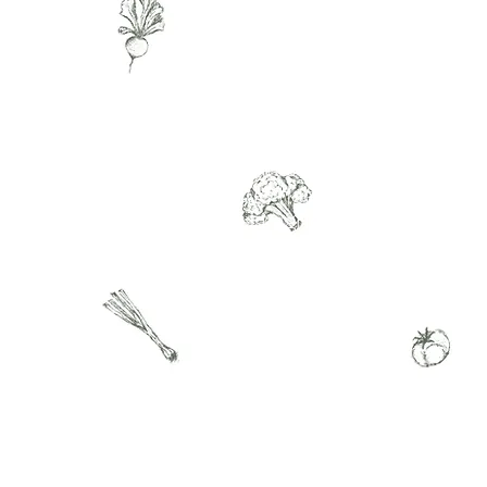
El objetivo del Departame
de Agricultura y Ciencia de
Alimentos (SR1 AFSD) de S
lograr la equidad alimenta
eliminar las disparidades e
salud haciendo crecer el f
de la agricultura mediante
investigación, la capacitac
el acceso y la educación.